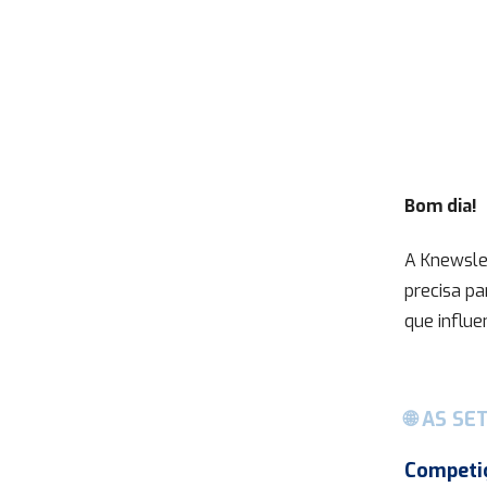
Bom dia!
A Knewsle
precisa p
que influe
🌐 AS S
Competiç