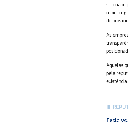
O cenário 
maior reg
de privac
As empres
transparên
posicionad
Aquelas q
pela reput
existência.
🔋 REPU
Tesla vs