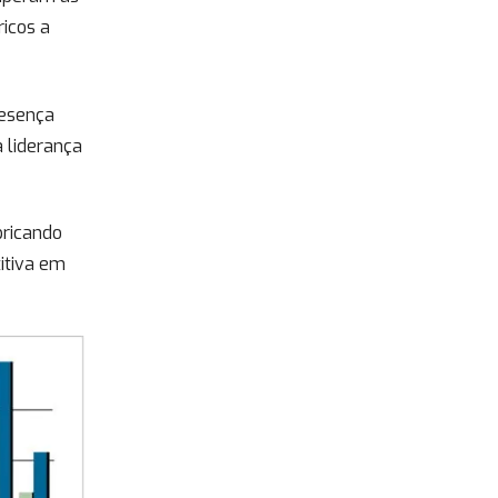
ricos a
resença
 liderança
bricando
itiva em