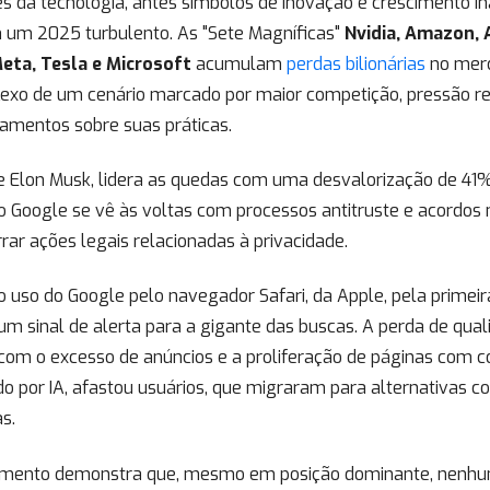
s da tecnologia, antes símbolos de inovação e crescimento in
 um 2025 turbulento. As "Sete Magníficas"
Nvidia, Amazon, 
eta, Tesla e Microsoft
acumulam
perdas bilionárias
no mer
lexo de um cenário marcado por maior competição, pressão re
namentos sobre suas práticas.
e Elon Musk, lidera as quedas com uma desvalorização de 41%
 Google se vê às voltas com processos antitruste e acordos 
rar ações legais relacionadas à privacidade.
 uso do Google pelo navegador Safari, da Apple, pela primeir
é um sinal de alerta para a gigante das buscas. A perda de qua
 com o excesso de anúncios e a proliferação de páginas com 
o por IA, afastou usuários, que migraram para alternativas c
s.
mento demonstra que, mesmo em posição dominante, nenh