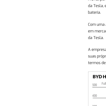
da Tesla, 
bateria.
Com uma a
em mercad
da Tesla.
A empresa
suas própr
termos de