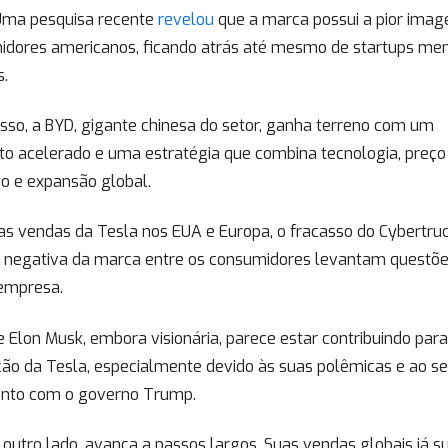
 Uma pesquisa recente
revelou
que a marca possui a pior ima
idores americanos, ficando atrás até mesmo de startups me
s.
sso, a BYD, gigante chinesa do setor, ganha terreno com um
to acelerado e uma estratégia que combina tecnologia, preço
o e expansão global.
s vendas da Tesla nos EUA e Europa, o fracasso do Cybertruc
 negativa da marca entre os consumidores levantam questõe
 empresa.
e Elon Musk, embora visionária, parece estar contribuindo par
ção da Tesla, especialmente devido às suas polêmicas e ao s
nto com o governo Trump.
 outro lado, avança a passos largos. Suas vendas globais já 