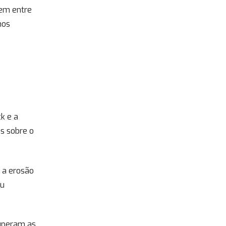
gem entre
nos
k e a
s sobre o
a a erosão
eu
superam as