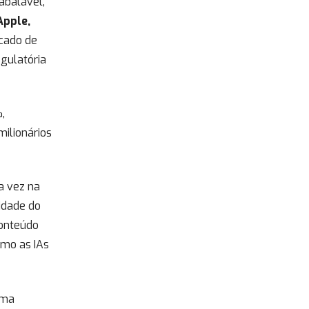
abalável,
Apple,
cado de
gulatória
,
milionários
a vez na
lidade do
conteúdo
omo as IAs
uma