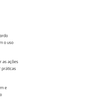
cordo
om o uso
r as ações
 práticas
am e
ão