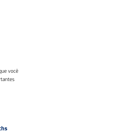
que você
rtantes
chs