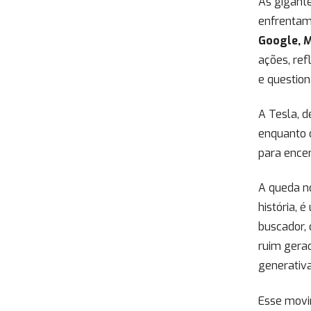
As gigante
enfrentam
Google, M
ações, ref
e questio
A Tesla, d
enquanto o
para encer
A queda no
história, 
buscador,
ruim gerad
generativa
Esse movi