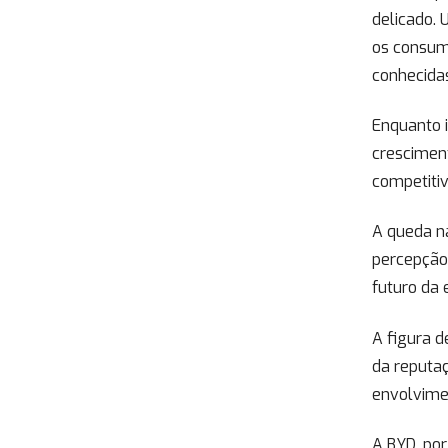
delicado.
os consum
conhecida
Enquanto i
crescimen
competitiv
A queda na
percepção
futuro da
A figura d
da reputa
envolvime
A BYD, por