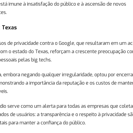
tá imune à insatisfação do público e à ascensão de novos
tes.
 Texas
sos de privacidade contra o Google, que resultaram em um a
o com o estado do Texas, reforçam a crescente preocupação c
essoais pelas big techs.
, embora negando qualquer irregularidade, optou por encerra
monstrando a importância da reputação e os custos de manter
veis.
ódio serve como um alerta para todas as empresas que colet
ados de usuários: a transparência e o respeito à privacidade s
ais para manter a confiança do público.