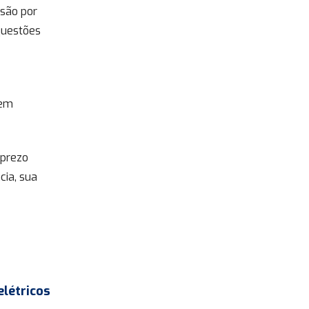
ssão por
questões
bem
sprezo
cia, sua
elétricos