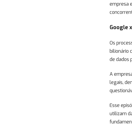
empresa es
concorren
Google x
Os proces
bilionári
de dados p
A empresa
legais, de
questioná
Esse epis
utilizam d
fundament