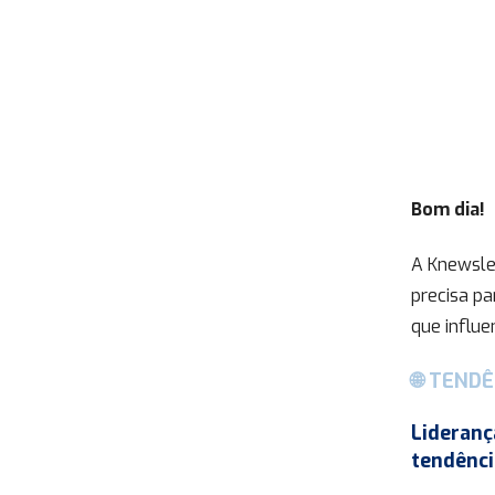
Bom dia!
A Knewsle
precisa p
que influe
🌐 TENDÊ
Lideranç
tendênci