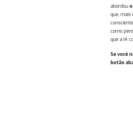
abordou
o
que, mais 
conscient
como pens
que a IA c
Se você n
botão aba