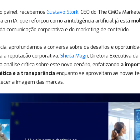
ro painel, recebemos
Gustavo Stork
,
CEO do The CMOs Markete
ta em IA, que reforçou como a inteligência artificial já está
mo
da comunicação corporativa e do marketing de conteúdo.
cia, aprofundamos a conversa sobre os desafios e oportunida
ra a
reputação corporativa
.
Sheila Magri
, Diretora Executiva d
 análise crítica sobre este novo cenário, enfatizando
a
import
ética e a transparência
enquanto se aproveitam as novas te
alecer a imagem das marcas.