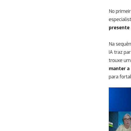
No primei
especialis
presente
Na sequên
IA traz pa
trouxe uma
manter a 
para fort