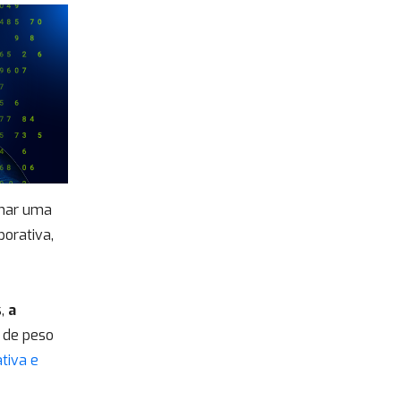
rnar uma
orativa,
s,
a
de peso
tiva e