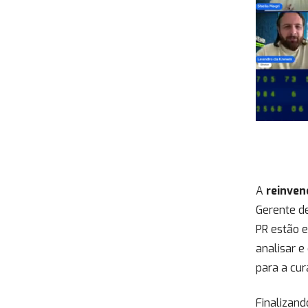
A
reinven
Gerente d
PR estão 
analisar 
para a cur
Finalizand