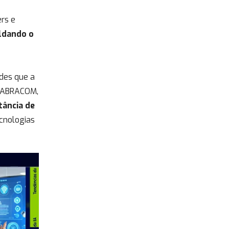
rs e
ldando o
des que a
a ABRACOM,
ância de
cnologias