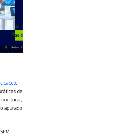
cicacco
,
ráticas de
monitorar,
no apurado
ESPM,