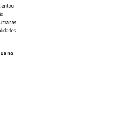
lientou
ão
 humanas
alidades
que no