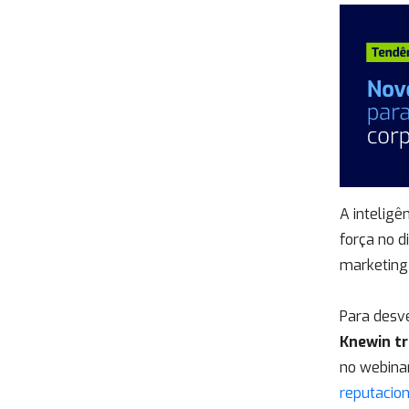
A inteligê
força no d
marketing
Para desv
Knewin tr
no webina
reputacion